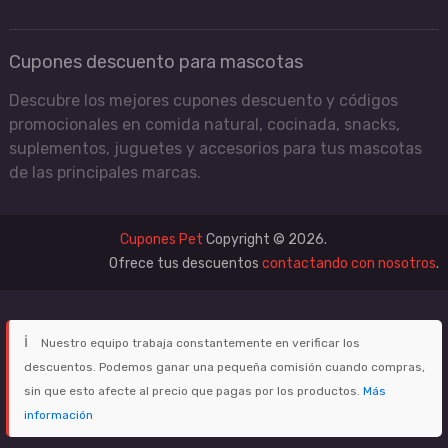
Cupones descuento para mascotas
Descubre los mejores cupones descuento y códigos
promocionales en comida natural, cocinada, snacks,
suplementos, juguetes y accesorios para tus mascotas
de las principales marcas.
Cupones Pet
Copyright © 2026.
Ofrece tus descuentos
contactando con nosotros
.
ℹ
Nuestro equipo trabaja constantemente en verificar los
descuentos. Podemos ganar una pequeña comisión cuando compras,
sin que esto afecte al precio que pagas por los productos.
Más
información