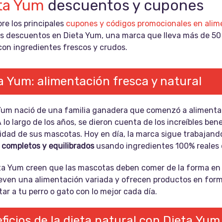
ta Yum
descuentos y cupones
re los principales
cupones y códigos promocionales en alim
s descuentos en Dieta Yum, una marca que lleva más de 50 a
con ingredientes frescos y crudos.
a Yum: alimentación fresca y natural
Yum nació de una familia ganadera que comenzó a alimentar
 lo largo de los años, se dieron cuenta de los increíbles ben
idad de sus mascotas. Hoy en día, la marca sigue trabajando 
completos y equilibrados
usando ingredientes 100% reales 
ta Yum creen que las mascotas deben comer de la forma en la 
ven una alimentación variada y ofrecen productos en for
ar a tu perro o gato con lo mejor cada día.
ficios de la dieta natural con Dieta Yum