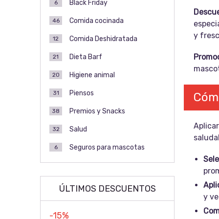
Black Friday
6
Descue
Comida cocinada
46
especi
y fresc
Comida Deshidratada
12
Promoc
Dieta Barf
21
mascota
Higiene animal
20
Piensos
31
Cómo
Premios y Snacks
38
Aplica
Salud
32
saluda
Seguros para mascotas
6
Sele
pro
Apli
ÚLTIMOS DESCUENTOS
y ve
Com
-15%