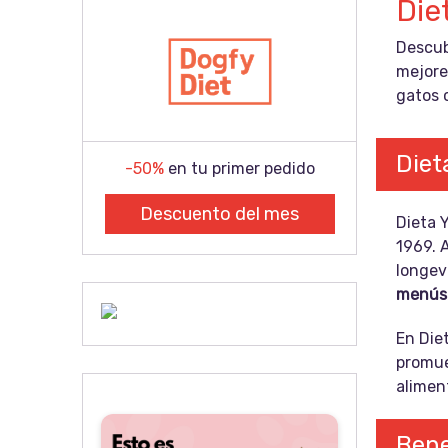
Die
Descub
mejore
gatos 
Diet
-50%
en tu primer pedido
Descuento del mes
Dieta 
1969. A
longev
menús 
En Die
promue
aliment
Bene