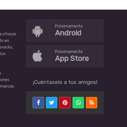
Próximamente
Android
a ofrecer
to en
 snacks,
Próximamente
tus
App Store
a
pones
¡Cuéntaselo a tus amigos!
 marcas.