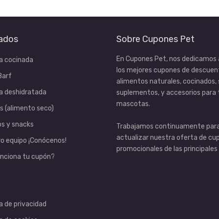
ados
Sobre Cupones Pet
En Cupones Pet, nos dedicamos 
a cocinada
los mejores cupones de descuen
Barf
alimentos naturales, cocinados,
a deshidratada
suplementos, y accesorios para 
mascotas.
s (alimento seco)
s y snacks
Trabajamos continuamente par
actualizar nuestra oferta de cu
o equipo ¡Conócenos!
promocionales de las principales
nciona tu cupón?
ca de privacidad