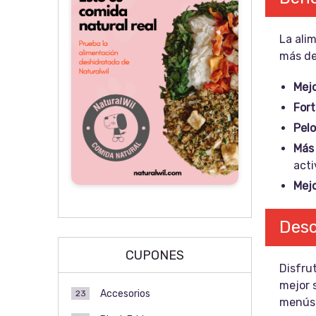
La ali
más de
Mejo
Fort
Pelo
Más 
acti
Mejo
Desc
CUPONES
Disfru
mejor 
Accesorios
23
menús 