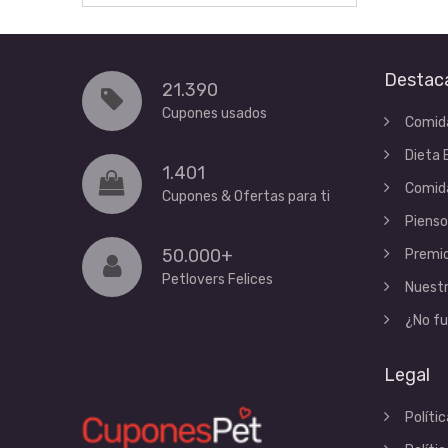
Destac
21.390
Cupones usados
Comid
Dieta 
1.401
Comid
Cupones & Ofertas para ti
Pienso
50.000+
Premio
Petlovers Felices
Nuestr
¿No fu
Legal
Políti